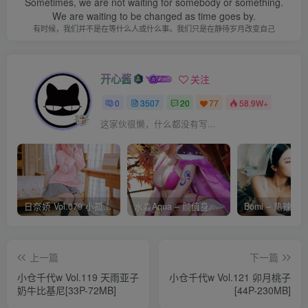
Sometimes, we are not waiting for somebody or something.
We are waiting to be changed as time goes by.
有时候，我们并不是在等什么人或什么事。我们只是在静待岁月改变自己
开心酱
关注
0
3507
20
77
58.9W+
这家伙很懒，什么都没有写...
日奈娇 Vol.079 小孤独 [134P-1.84GB]
水淼Aqua – 颜值身材双在线 火爆日本 Cos写真作品合集
上一篇
下一篇
小仓千代w Vol.119 天雨亚子
小仓千代w Vol.121 卯月桃子
奶牛比基尼[33P-72MB]
[44P-230MB]