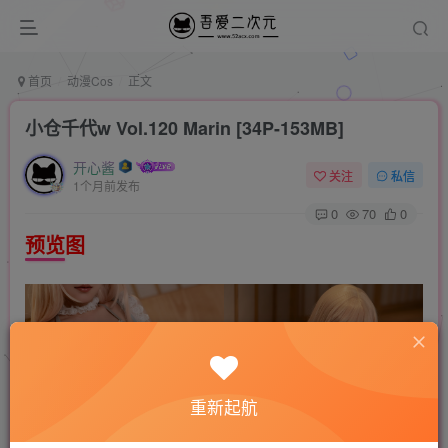
首页
动漫Cos
正文
小仓千代w Vol.120 Marin [34P-153MB]
开心酱
关注
私信
1个月前发布
0
70
0
预览图
重新起航