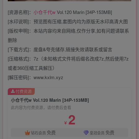
[资源名称]：
小仓千代w
Vol.120 Marin [34P-153MB]
[水印说明]：预览图有压缩,套图内均为原版无水印高清大图
[版权申明]：本站内容均来自网络,仅作分享,如有问题请联系
删除
[下载方式]：度盘&夸克储存,链接失效请联系或留言
[压缩格式]：7z（未知格式文件将后缀名改成7z,然后使用7z
或者360压缩工具解压）
[解压密码]：www.kxlm.xyz
付费资源
小仓千代w Vol.120 Marin [34P-153MB]
此内容为付费资源，请付费后查看
2
￥
免费
免费
钻石会员
皇冠会员