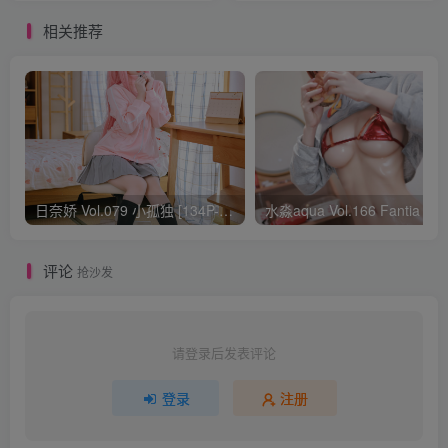
相关推荐
日奈娇 Vol.079 小孤独 [134P-1.84GB]
水淼aqua Vol.166 Fantia 24年03月会员
评论
抢沙发
请登录后发表评论
登录
注册