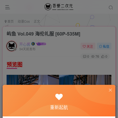
首页
动漫Cos
正文
屿鱼 Vol.049 海伦礼服 [60P-535M]
开心酱
关注
私信
34天前发布
0
76
0
预览图
重新起航