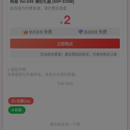
屿鱼 Vol.049 海伦礼服 [60P-535M]
此内容为付费资源，请付费后查看
2
￥
免费
免费
钻石会员
皇冠会员
立即购买
您当前未登录！建议登陆后购买，可保存购买订单
©
版权声明
文章版权归作者所有，未经允许请勿转载。
THE END
动漫Cos
# 屿鱼
喜欢就支持一下吧