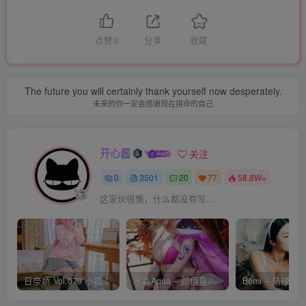
点赞
0
分享
收藏
The future you will certainly thank yourself now desperately.
未来的你一定会感谢现在拼命的自己
开心酱
关注
0
3501
20
77
58.8W+
这家伙很懒，什么都没有写...
日奈娇 Vol.079 小孤独 [134P-1.84GB]
水淼Aqua – 颜值身材双在线 火爆日本 Cos写真作品合集