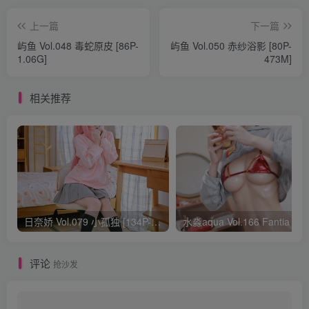
上一篇
下一篇
屿鱼 Vol.048 毒蛇原皮 [86P-
屿鱼 Vol.050 赤纱浴影 [80P-
1.06G]
473M]
相关推荐
日奈娇 Vol.079 小孤独 [134P-1.84GB]
水淼aqua Vol.166 Fantia 24年03月会员
评论
抢沙发