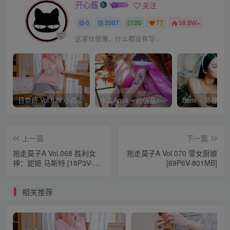
开心酱
关注
0
3507
20
77
58.8W+
这家伙很懒，什么都没有写...
日奈娇 Vol.079 小孤独 [134P-1.84GB]
水淼Aqua – 颜值身材双在线 火爆日本 Cos写真作品合集
上一篇
下一篇
抱走莫子A Vol.068 胜利女
抱走莫子A Vol.070 雪女厨娘
神：妮姬 马斯特 [18P3V-
[69P6V-801MB]
507MB]
相关推荐