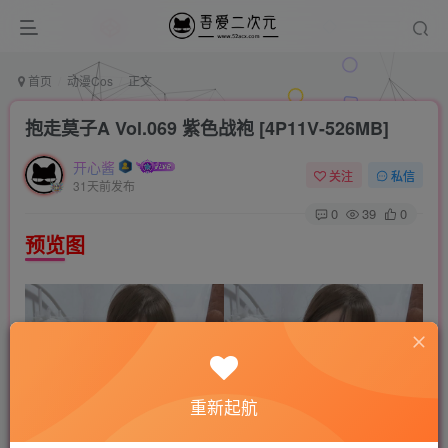
首页
动漫Cos
正文
抱走莫子A Vol.069 紫色战袍 [4P11V-526MB]
开心酱
关注
私信
31天前发布
0
39
0
预览图
重新起航