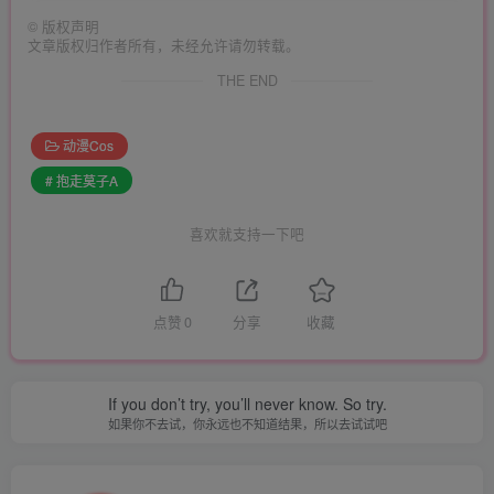
©
版权声明
文章版权归作者所有，未经允许请勿转载。
THE END
动漫Cos
# 抱走莫子A
喜欢就支持一下吧
点赞
0
分享
收藏
If you don’t try, you’ll never know. So try.
如果你不去试，你永远也不知道结果，所以去试试吧