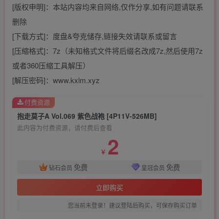
[版权申明]：本站内容均来自网络,仅作分享,如有问题请联系
删除
[下载方式]：度盘&夸克储存,链接失效请联系或留言
[压缩格式]：7z（未知格式文件将后缀名改成7z,然后使用7z
或者360压缩工具解压）
[解压密码]：www.kxlm.xyz
付费资源
抱走莫子A Vol.069 紫色战袍 [4P11V-526MB]
此内容为付费资源，请付费后查看
2
￥
免费
免费
钻石会员
皇冠会员
立即购买
您当前未登录！建议登陆后购买，可保存购买订单