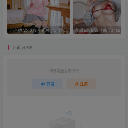
日奈娇 Vol.079 小孤独 [134P-1.84GB]
水淼aqua Vol.166 Fantia 24年03月会员
评论
抢沙发
请登录后发表评论
登录
注册