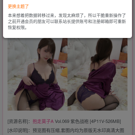
更换主题了
本来想着把数据转移过来，发现太麻烦了，所以干脆重新操作了
之前开通会员的朋友可以联系站长提供账号和注册邮箱即可重新
恢复权限。
[资源名称]：
抱走莫子A
Vol.069 紫色战袍 [4P11V-526MB]
[水印说明]：预览图有压缩,套图内均为原版无水印高清大图