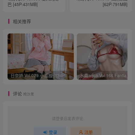
巴 [45P-431MB]
[62P-791MB]
相关推荐
日奈娇 Vol.079 小孤独 [134P-1.84GB]
水淼aqua Vol.166 Fantia 24年03月会员
评论
抢沙发
请登录后发表评论
登录
注册