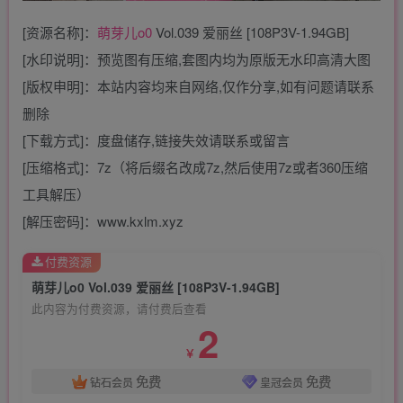
[资源名称]：
萌芽儿o0
Vol.039 爱丽丝 [108P3V-1.94GB]
[水印说明]：预览图有压缩,套图内均为原版无水印高清大图
[版权申明]：本站内容均来自网络,仅作分享,如有问题请联系
删除
[下载方式]：度盘储存,链接失效请联系或留言
[压缩格式]：7z（将后缀名改成7z,然后使用7z或者360压缩
工具解压）
[解压密码]：www.kxlm.xyz
付费资源
萌芽儿o0 Vol.039 爱丽丝 [108P3V-1.94GB]
此内容为付费资源，请付费后查看
2
￥
免费
免费
钻石会员
皇冠会员