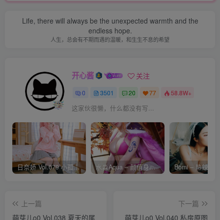
Life, there will always be the unexpected warmth and the
endless hope.
人生，总会有不期而遇的温暖，和生生不息的希望
开心酱
关注
0
3501
20
77
58.8W+
这家伙很懒，什么都没有写...
日奈娇 Vol.079 小孤独 [134P-1.84GB]
水淼Aqua – 颜值身材双在线 火爆日本 Cos写真作品合集
上一篇
下一篇
萌芽儿o0 Vol.038 夏天的尾
萌芽儿o0 Vol.040 私房原图