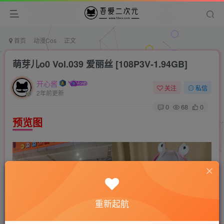
首页
动漫Cos
正文
萌芽儿o0 Vol.039 爱丽丝 [108P3V-1.94GB]
开心酱
关注
私信
2年前更新
0
68
0
预览图
重新起航