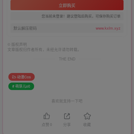
立即购买
您当前未登录！建议登陆后购买，可保存购买订单
默认解压密码
www.kxlm.xyz
©
版权声明
文章版权归作者所有，未经允许请勿转载。
THE END
动漫Cos
# 萌芽儿o0
喜欢就支持一下吧
点赞
0
分享
收藏