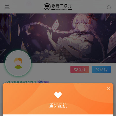
关注
私信
a1798851217
4枚徽章
这家伙很懒，什么都没有写...
重新起航
文章
0
收藏
0
评论
0
版块
0
帖子
0
粉丝
0