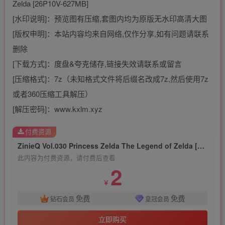
Zelda [26P10V-627MB]
[水印说明]：预览图有压缩,套图内均为原版无水印高清大图
[版权申明]：本站内容均来自网络,仅作分享,如有问题请联系
删除
[下载方式]：度盘&夸克储存,链接失效请联系或留言
[压缩格式]：7z（未知格式文件将后缀名改成7z,然后使用7z
或者360压缩工具解压）
[解压密码]：www.kxlm.xyz
付费资源
ZinieQ Vol.030 Princess Zelda The Legend of Zelda [26P10V-627MB]
此内容为付费资源，请付费后查看
2
￥
免费
免费
钻石会员
皇冠会员
立即购买