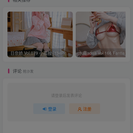
日奈娇 Vol.079 小孤独 [134P-1.84GB]
水淼aqua Vol.166 Fantia 24年03月会员
评论
抢沙发
请登录后发表评论
登录
注册