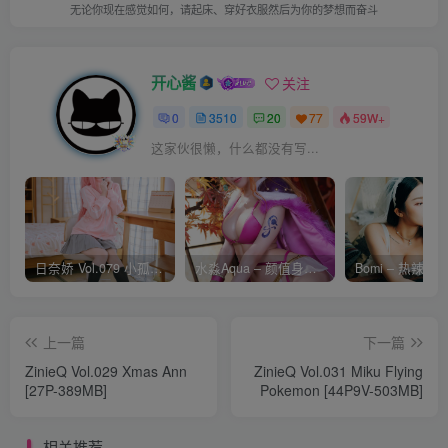
无论你现在感觉如何，请起床、穿好衣服然后为你的梦想而奋斗
开心酱
关注
0
3510
20
77
59W+
这家伙很懒，什么都没有写...
日奈娇 Vol.079 小孤独 [134P-1.84GB]
水淼Aqua – 颜值身材双在线 火爆日本 Cos写真作品合集
上一篇
下一篇
ZinieQ Vol.029 Xmas Ann
ZinieQ Vol.031 Miku Flying
[27P-389MB]
Pokemon [44P9V-503MB]
相关推荐