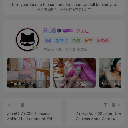
Turn your face to the sun and the shadows fall behind you.
永远面向阳光，这样你就看不见阴影了
开心酱
关注
0
3510
20
77
59W+
这家伙很懒，什么都没有写...
日奈娇 Vol.079 小孤独 [134P-1.84GB]
水淼Aqua – 颜值身材双在线 火爆日本 Cos写真作品合集
上一篇
下一篇
ZinieQ Vol.030 Princess
ZinieQ Vol.032 Jane Doe
Zelda The Legend of Zelda
Zenless Zone Zero [40P-
[26P10V-627MB]
311MB]