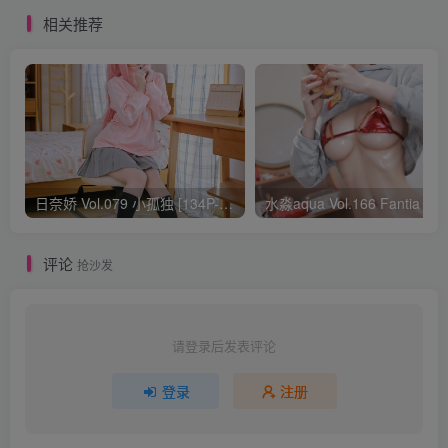
相关推荐
日奈娇 Vol.079 小孤独 [134P-1.84GB]
水淼aqua Vol.166 Fantia 24年03月会员
评论
抢沙发
请登录后发表评论
登录
注册