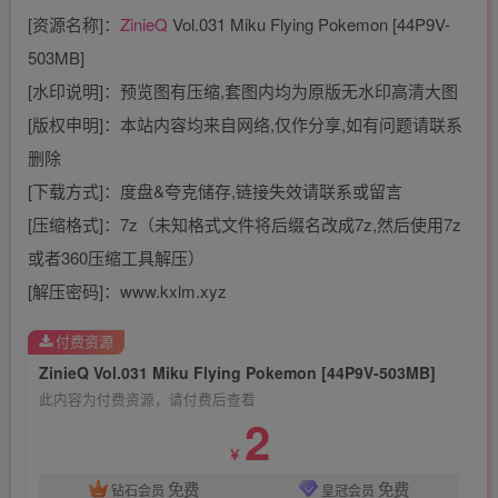
[资源名称]：
ZinieQ
Vol.031 Miku Flying Pokemon [44P9V-
503MB]
[水印说明]：预览图有压缩,套图内均为原版无水印高清大图
[版权申明]：本站内容均来自网络,仅作分享,如有问题请联系
删除
[下载方式]：度盘&夸克储存,链接失效请联系或留言
[压缩格式]：7z（未知格式文件将后缀名改成7z,然后使用7z
或者360压缩工具解压）
[解压密码]：www.kxlm.xyz
付费资源
ZinieQ Vol.031 Miku Flying Pokemon [44P9V-503MB]
此内容为付费资源，请付费后查看
2
￥
免费
免费
钻石会员
皇冠会员